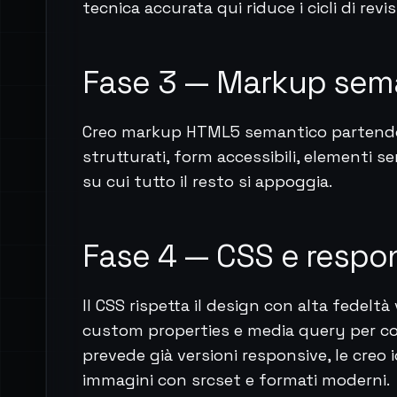
tecnica accurata qui riduce i cicli di revi
Fase 3 — Markup sem
Creo markup HTML5 semantico partendo 
strutturati, form accessibili, elementi sem
su cui tutto il resto si appoggia.
Fase 4 — CSS e respo
Il CSS rispetta il design con alta fedeltà
custom properties e media query per cop
prevede già versioni responsive, le creo io
immagini con srcset e formati moderni.