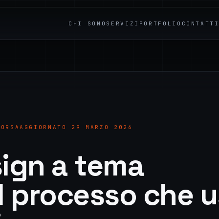
CHI SONO
SERVIZI
PORTFOLIO
CONTATT
SORSA
AGGIORNATO 29 MARZO 2026
sign a tema
l processo che 