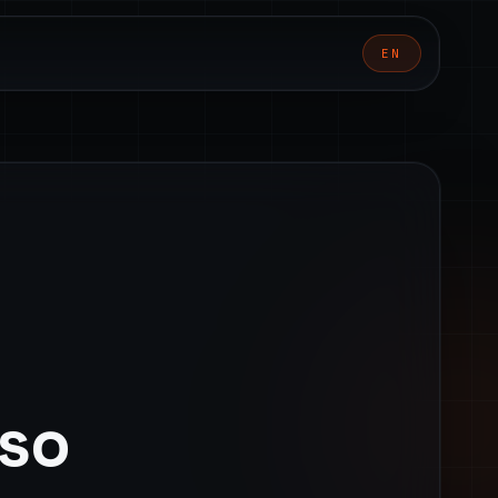
I
EN
uso